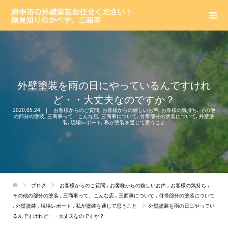
外壁塗装を雨の日にやっているんですけれ
ど・・大丈夫なのですか？
2020.05.24
お客様からのご質問
,
お客様からの嬉しいお声
,
お客様の気持ち
,
その他
の部分の塗装
,
三商事って、こんな店
,
三商事について
,
付帯部分の塗装について
,
外壁塗
装
,
現場レポート
,
私が塗装を通じて思うこと
ブログ
お客様からのご質問
,
お客様からの嬉しいお声
,
お客様の気持ち
,
その他の部分の塗装
,
三商事って、こんな店
,
三商事について
,
付帯部分の塗装について
,
外壁塗装
,
現場レポート
,
私が塗装を通じて思うこと
外壁塗装を雨の日にやってい
るんですけれど・・大丈夫なのですか？