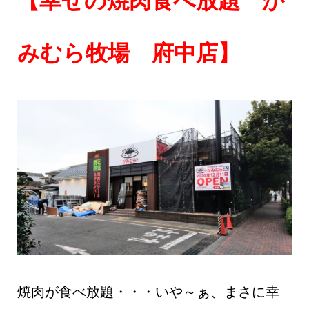
みむら牧場 府中店】
焼肉が食べ放題・・・いや～ぁ、まさに幸