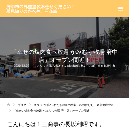
「幸せの焼肉食べ放題 かみむら牧場 府中
店」オープン間近！
2020.12.02
スタッフ日記
,
私たちの町の情報
,
私の住む町 東京都府中市
ブログ
スタッフ日記
,
私たちの町の情報
,
私の住む町 東京都府中市
「幸せの焼肉食べ放題 かみむら牧場 府中店」オープン間近！
こんにちは！三商事の長坂利昭です。