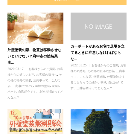
カーポートがあるお宅で足場を立
外壁塗装の際、物置は移動させな
てるときに注意しなければなら
いといけない？府中市の塗装業
な...
者...
2022.03.25
お客様からのご質問
,
お客
2020.03.17
お客様からのご質問
,
お客
様の気持ち
,
その他の部分の塗装
,
三商事
様からの嬉しいお声
,
お客様の気持ち
,
そ
って、こんな店
,
外壁塗装
,
外壁塗装をす
の他の部分の塗装
,
三商事って、こんな
るに当たっての細かい事柄
,
自己紹介で
店
,
三商事について
,
屋根の塗装
,
現場レ
す。上神谷裕治ってどんな人？
ポート
,
自己紹介です。上神谷裕治ってど
んな人？