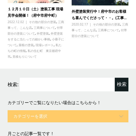
１２月１０日（土）塗装工事 現場
外壁塗装実行中！府中市のお客様
見学会開催！（府中市府中町）
も喜んでくださって・・。(工事...
2022.12.02
その他の部分の塗装
,
三商
2020.02.17
その他の部分の塗装
,
三商
事って、こんな店
,
三商事について
,
付帯
事って、こんな店
,
三商事について
,
付帯
部分の塗装について
,
外壁塗装
,
外壁塗装
部分の塗装について
をするに当たっての細かい事柄
,
小冊子に
ついて
,
屋根の塗装
,
現場レポート
,
私た
ちの町の情報
,
私の住む町 東京都府中
市
,
見積もりについて
検索:
カテゴリーでご覧になりたい場合はこちらから！
月ごとの記事一覧です！