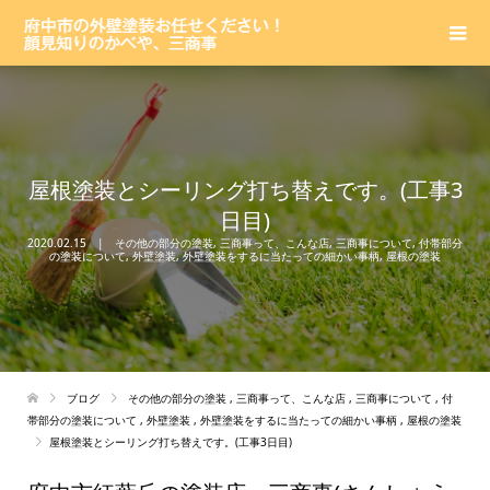
屋根塗装とシーリング打ち替えです。(工事3
日目)
2020.02.15
その他の部分の塗装
,
三商事って、こんな店
,
三商事について
,
付帯部分
の塗装について
,
外壁塗装
,
外壁塗装をするに当たっての細かい事柄
,
屋根の塗装
ブログ
その他の部分の塗装
,
三商事って、こんな店
,
三商事について
,
付
帯部分の塗装について
,
外壁塗装
,
外壁塗装をするに当たっての細かい事柄
,
屋根の塗装
屋根塗装とシーリング打ち替えです。(工事3日目)