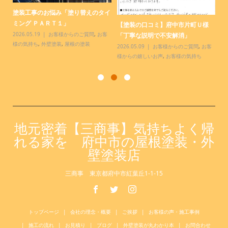
【塗装の口コミ】小金井市前原町Ｉ
塗装店 三商事のニュースレター
【
様「素敵な仕上がり」
「おまかせください！！」１９５...
「
様
2026.04.06
お客様からの嬉しいお声
,
2026.03.28
ニュースレター
,
三商事っ
20
お客様の気持ち
て、こんな店
,
三商事について
様
客
地元密着【三商事】気持ちよく帰
れる家を 府中市の屋根塗装・外
壁塗装店
三商事 東京都府中市紅葉丘1-1-15
トップページ
会社の理念・概要
ご挨拶
お客様の声・施工事例
施工の流れ
お見積り
ブログ
外壁塗装が丸わかり本
お問合わせ