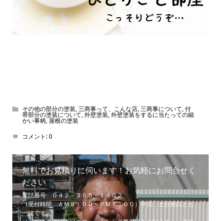
その他の部分の塗装
,
三商事って、こんな店
,
三商事について
,
付
帯部分の塗装について
,
外壁塗装
,
外壁塗装をするに当たっての細
かい事柄
,
屋根の塗装
コメント:
0
無料でお見積りに伺います！お気軽にお問合せく
ださい
電話番号 ０４２－３６５－１４０２
（受付時間 ＡＭ８：００～ＰＭ７：００）平日、土日祝日とも
一緒です。