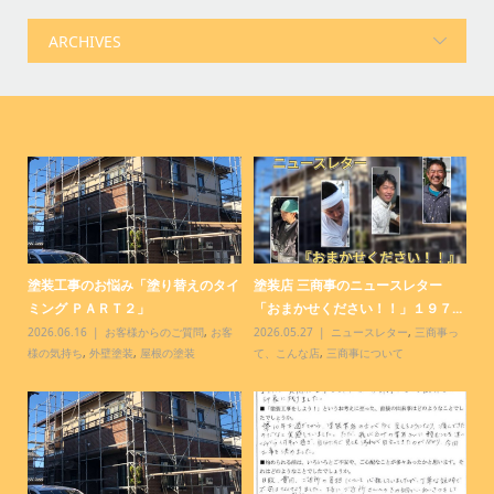
塗装店 三商事のニュースレター
塗装工事のお悩み「お得になる方法
塗
.
「おまかせください！！」１９６...
ってありますか？ＰＡＲＴ２」
９
っ
2026.04.28
ニュースレター
,
三商事っ
2026.04.15
お客様からのご質問
,
お客
20
て、こんな店
,
三商事について
様の気持ち
,
外壁塗装
,
屋根の塗装
て