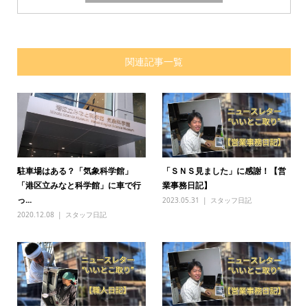
関連記事一覧
駐車場はある？「気象科学館」
「ＳＮＳ見ました」に感謝！【営
「港区立みなと科学館」に車で行
業事務日記】
っ...
2023.05.31
スタッフ日記
2020.12.08
スタッフ日記