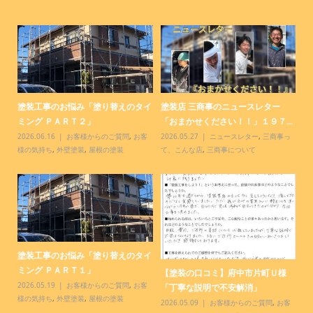
塗装店 三商事のニュースレター
塗装工事のお悩み「お得になる方法
塗
.
「おまかせください！！」１９６...
ってありますか？ＰＡＲＴ２」
９
っ
2026.04.28
ニュースレター
,
三商事っ
2026.04.15
お客様からのご質問
,
お客
20
て、こんな店
,
三商事について
様の気持ち
,
外壁塗装
,
屋根の塗装
て
【塗装の口コミ】小金井市前原町Ｉ
塗装店 三商事のニュースレター
【
様「素敵な仕上がり」
「おまかせください！！」１９５...
「
様
2026.04.06
お客様からの嬉しいお声
,
2026.03.28
ニュースレター
,
三商事っ
20
お客様の気持ち
て、こんな店
,
三商事について
様
客