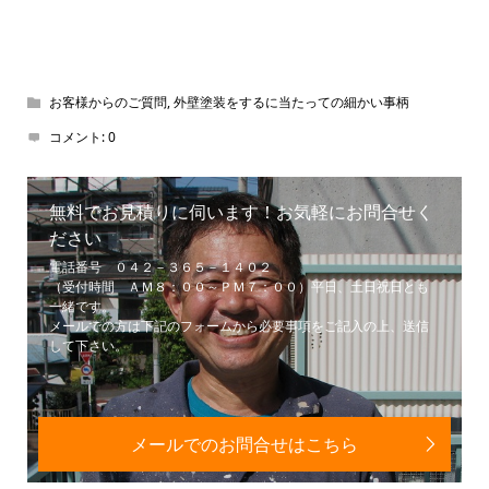
お客様からのご質問
,
外壁塗装をするに当たっての細かい事柄
コメント:
0
無料でお見積りに伺います！お気軽にお問合せく
ださい
電話番号 ０４２－３６５－１４０２
（受付時間 ＡＭ８：００～ＰＭ７：００）平日、土日祝日とも
一緒です。
メールでの方は下記のフォームから必要事項をご記入の上、送信
して下さい。
メールでのお問合せはこちら