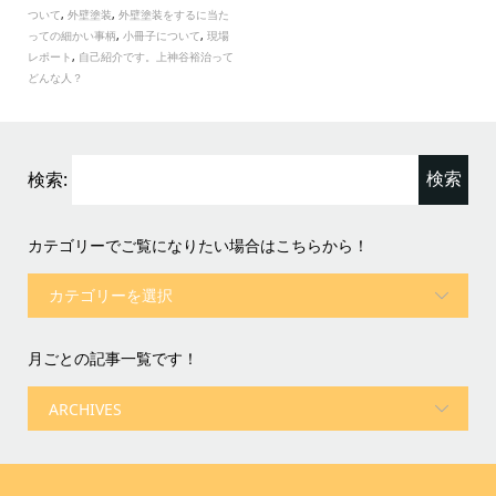
ついて
,
外壁塗装
,
外壁塗装をするに当た
っての細かい事柄
,
小冊子について
,
現場
レポート
,
自己紹介です。上神谷裕治って
どんな人？
検索:
カテゴリーでご覧になりたい場合はこちらから！
月ごとの記事一覧です！