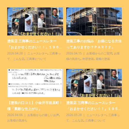
塗装店 三商事のニュースレター
塗装工事のお悩み「お得になる方法
塗
.
「おまかせください！！」１９６...
ってありますか？ＰＡＲＴ２」
９
っ
2026.04.28
ニュースレター
,
三商事っ
2026.04.15
お客様からのご質問
,
お客
20
て、こんな店
,
三商事について
様の気持ち
,
外壁塗装
,
屋根の塗装
て
【塗装の口コミ】小金井市前原町Ｉ
塗装店 三商事のニュースレター
【
様「素敵な仕上がり」
「おまかせください！！」１９５...
「
様
2026.04.06
お客様からの嬉しいお声
,
2026.03.28
ニュースレター
,
三商事っ
20
お客様の気持ち
て、こんな店
,
三商事について
様
客