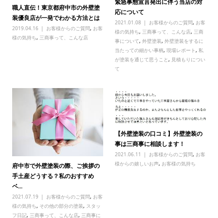
緊急事態宣言発出に伴う当店の対
職人直伝！東京都府中市の外壁塗
応について
装優良店が一発でわかる方法とは
2021.01.08
お客様からのご質問
,
お客
2019.04.16
お客様からのご質問
,
お客
様の気持ち
,
三商事って、こんな店
,
三商
様の気持ち
,
三商事って、こんな店
事について
,
外壁塗装
,
外壁塗装をするに
当たっての細かい事柄
,
現場レポート
,
私
が塗装を通じて思うこと
,
見積もりについ
て
【外壁塗装の口コミ】外壁塗装の
事は三商事に相談します！
2021.06.11
お客様からのご質問
,
お客
様からの嬉しいお声
,
お客様の気持ち
府中市で外壁塗装の際、ご挨拶の
手土産どうする？私のおすすめ
ベ...
2021.07.19
お客様からのご質問
,
お客
様の気持ち
,
その他の部分の塗装
,
スタッ
フ日記
,
三商事って、こんな店
,
三商事に