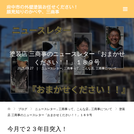
塗装店 三商事のニュースレター「おまかせ
ください！！」１８９号
2025.09.27
ニュースレター
,
三商事って、こんな店
,
三商事について
ブログ
ニュースレター
,
三商事って、こんな店
,
三商事について
塗装
店 三商事のニュースレター「おまかせください！！」１８９号
今月で２３年目突入！