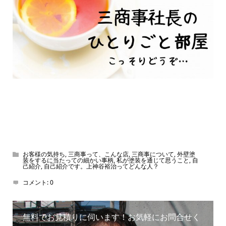
お客様の気持ち
,
三商事って、こんな店
,
三商事について
,
外壁塗
装をするに当たっての細かい事柄
,
私が塗装を通じて思うこと
,
自
己紹介
,
自己紹介です。上神谷裕治ってどんな人？
コメント:
0
無料でお見積りに伺います！お気軽にお問合せく