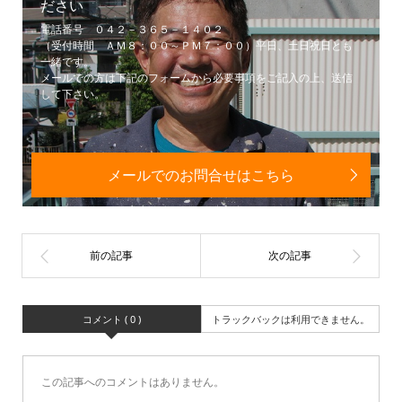
ださい
電話番号 ０４２－３６５－１４０２
（受付時間 ＡＭ８：００～ＰＭ７：００）平日、土日祝日とも
一緒です。
メールでの方は下記のフォームから必要事項をご記入の上、送信
して下さい。
メールでのお問合せはこちら
コメント ( 0 )
トラックバックは利用できません。
この記事へのコメントはありません。