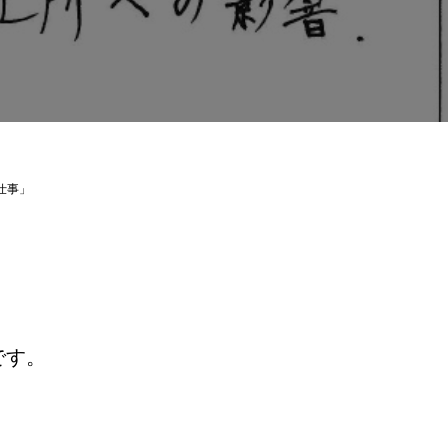
仕事」
です。