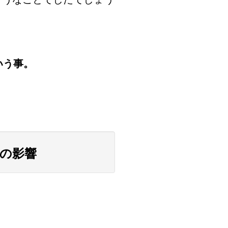
いう事。
への影響