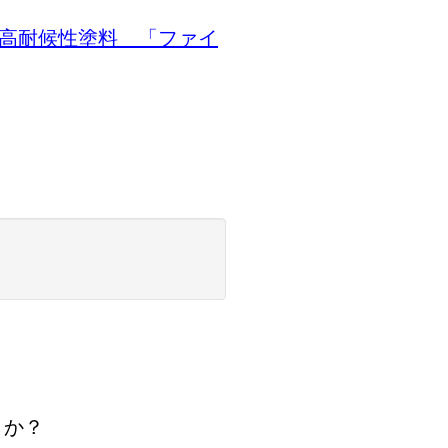
ド高耐候性塗料 「ファイ
うか？