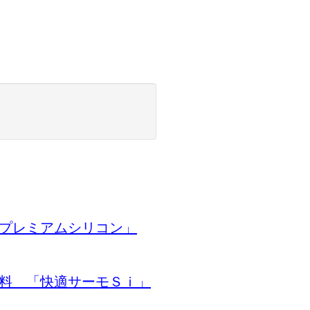
「プレミアムシリコン」
塗料 「快適サーモＳｉ」