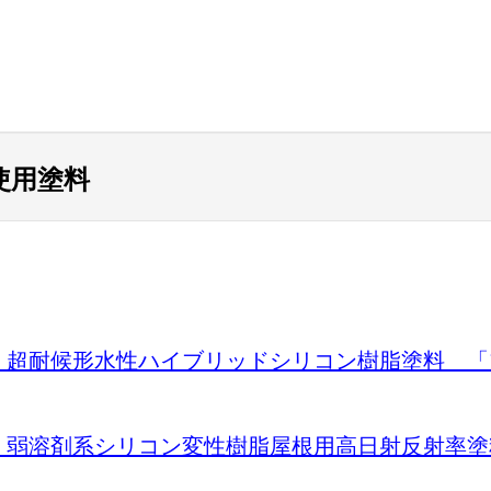
使用塗料
) 超耐候形水性ハイブリッドシリコン樹脂塗料 
) 弱溶剤系シリコン変性樹脂屋根用高日射反射率