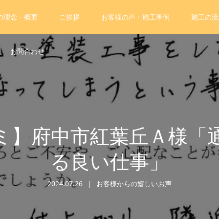
の理念・概要
ご挨拶
お客様の声・施工事例
施工の流
お問合わせ
ミ】府中市紅葉丘Ａ様「
る良い仕事」
2024.07.26
お客様からの嬉しいお声