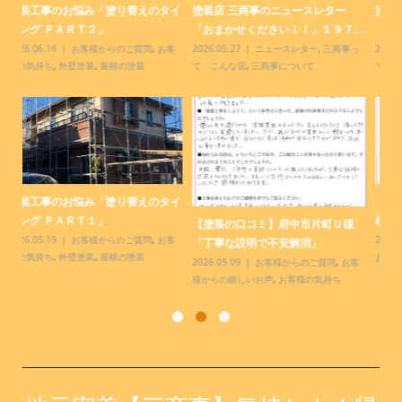
塗装店 三商事のニュースレター
塗装工事のお悩み「お得になる方法
塗
.
「おまかせください！！」１９６...
ってありますか？ＰＡＲＴ２」
９
っ
2026.04.28
ニュースレター
,
三商事っ
2026.04.15
お客様からのご質問
,
お客
20
て、こんな店
,
三商事について
様の気持ち
,
外壁塗装
,
屋根の塗装
て
【塗装の口コミ】小金井市前原町Ｉ
塗装店 三商事のニュースレター
【
様「素敵な仕上がり」
「おまかせください！！」１９５...
「
様
2026.04.06
お客様からの嬉しいお声
,
2026.03.28
ニュースレター
,
三商事っ
20
お客様の気持ち
て、こんな店
,
三商事について
様
客