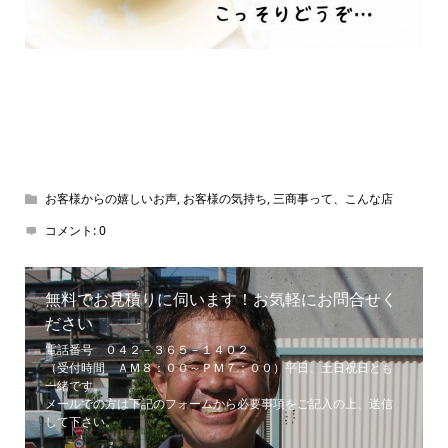
お客様からの嬉しいお声
,
お客様の気持ち
,
三商事って、こんな店
コメント:
0
無料でお見積りに伺います！お気軽にお問合せく
ださい
電話番号 ０４２－３６５－１４０２
（受付時間 ＡＭ８：００～ＰＭ７：００）平日、土日祝日とも
一緒です。
メールでの方は下記のフォームから必要事項をご記入の上、送信
して下さい。