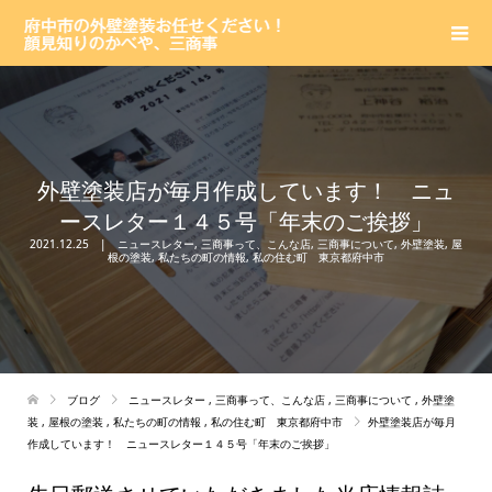
外壁塗装店が毎月作成しています！ ニュ
ースレター１４５号「年末のご挨拶」
2021.12.25
ニュースレター
,
三商事って、こんな店
,
三商事について
,
外壁塗装
,
屋
根の塗装
,
私たちの町の情報
,
私の住む町 東京都府中市
ブログ
ニュースレター
,
三商事って、こんな店
,
三商事について
,
外壁塗
装
,
屋根の塗装
,
私たちの町の情報
,
私の住む町 東京都府中市
外壁塗装店が毎月
作成しています！ ニュースレター１４５号「年末のご挨拶」