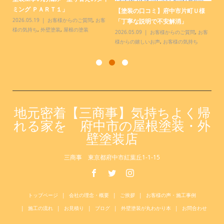
.
ミング ＰＡＲＴ１」
様
【塗装の口コミ】府中市片町Ｕ様
っ
2026.05.19
お客様からのご質問
,
お客
20
「丁寧な説明で不安解消」
様の気持ち
,
外壁塗装
,
屋根の塗装
お
2026.05.09
お客様からのご質問
,
お客
様からの嬉しいお声
,
お客様の気持ち
地元密着【三商事】気持ちよく帰
れる家を 府中市の屋根塗装・外
壁塗装店
三商事 東京都府中市紅葉丘1-1-15
トップページ
会社の理念・概要
ご挨拶
お客様の声・施工事例
施工の流れ
お見積り
ブログ
外壁塗装が丸わかり本
お問合わせ