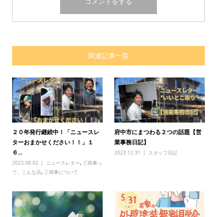
関連記事一覧
２０年発行継続中！「ニュースレ
府中市にまつわる２つの話題【営
ターおまかせください！！」１
業事務日記】
６...
2023.12.31
スタッフ日記
2023.08.02
ニュースレター
,
三商事っ
て、こんな店
,
三商事について