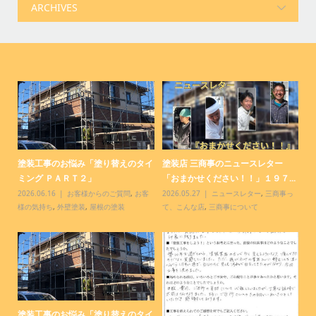
コ
塗装工事のお悩み「塗り替えのタイ
塗装店 三商事のニュースレター
塗
ミング ＰＡＲＴ２」
「おまかせください！！」１９７...
「
客
2026.06.16
お客様からのご質問
,
お客
2026.05.27
ニュースレター
,
三商事っ
20
様の気持ち
,
外壁塗装
,
屋根の塗装
て、こんな店
,
三商事について
て
塗装工事のお悩み「塗り替えのタイ
【