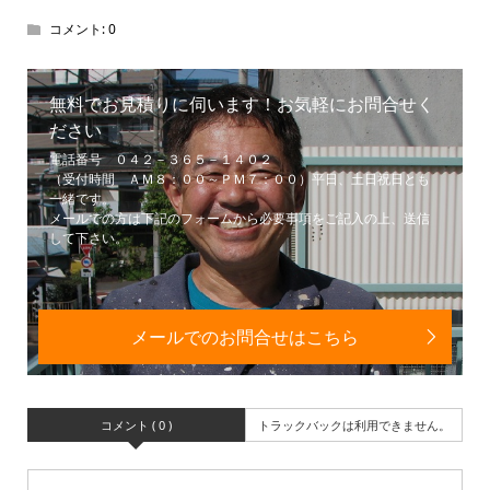
コメント:
0
無料でお見積りに伺います！お気軽にお問合せく
ださい
電話番号 ０４２－３６５－１４０２
（受付時間 ＡＭ８：００～ＰＭ７：００）平日、土日祝日とも
一緒です。
メールでの方は下記のフォームから必要事項をご記入の上、送信
して下さい。
メールでのお問合せはこちら
コメント ( 0 )
トラックバックは利用できません。