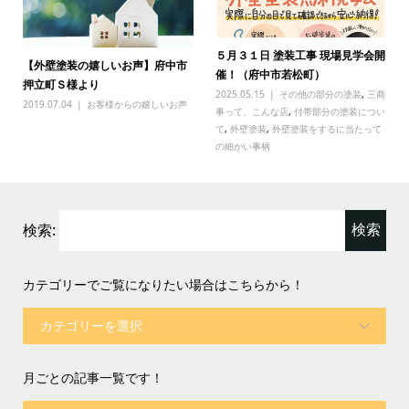
５月３１日 塗装工事 現場見学会開
【外壁塗装の嬉しいお声】府中市
催！（府中市若松町）
押立町Ｓ様より
2025.05.15
その他の部分の塗装
,
三商
2019.07.04
お客様からの嬉しいお声
事って、こんな店
,
付帯部分の塗装につい
て
,
外壁塗装
,
外壁塗装をするに当たって
の細かい事柄
検索:
カテゴリーでご覧になりたい場合はこちらから！
月ごとの記事一覧です！