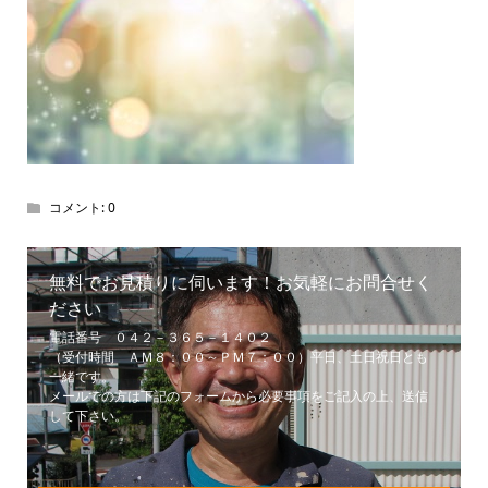
コメント:
0
無料でお見積りに伺います！お気軽にお問合せく
ださい
電話番号 ０４２－３６５－１４０２
（受付時間 ＡＭ８：００～ＰＭ７：００）平日、土日祝日とも
一緒です。
メールでの方は下記のフォームから必要事項をご記入の上、送信
して下さい。