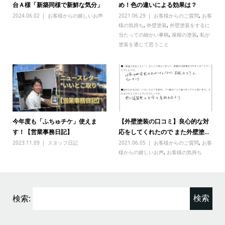
台Ａ様「新築同様で新鮮な気分」
め！色の違いによる効果は？
2024.06.02
お客様からの嬉しいお声
2021.06.29
お客様からのご質問
,
お客
様の気持ち
,
外壁塗装
,
外壁塗装をするに
当たっての細かい事柄
,
屋根の塗装
,
私が
塗装を通じて思うこと
今年度も「ふちゅチケ」使えま
【外壁塗装の口コミ】良心的な対
す！【営業事務日記】
応をしてくれたので また外壁塗...
2023.11.09
スタッフ日記
2021.06.05
お客様からのご質問
,
お客
様からの嬉しいお声
,
お客様の気持ち
検索: