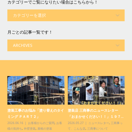
カテゴリーでご覧になりたい場合はこちらから！
月ごとの記事一覧です！
コ
塗装工事のお悩み「塗り替えのタイ
塗装店 三商事のニュースレター
塗
ミング ＰＡＲＴ２」
「おまかせください！！」１９７...
「
客
2026.06.16
お客様からのご質問
,
お客
2026.05.27
ニュースレター
,
三商事っ
20
様の気持ち
,
外壁塗装
,
屋根の塗装
て、こんな店
,
三商事について
て