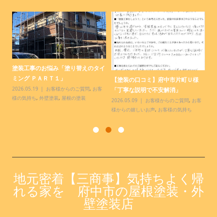
塗装工事のお悩み「塗り替えのタイ
【
.
ミング ＰＡＲＴ１」
様
【塗装の口コミ】府中市片町Ｕ様
っ
2026.05.19
お客様からのご質問
,
お客
20
「丁寧な説明で不安解消」
様の気持ち
,
外壁塗装
,
屋根の塗装
お
2026.05.09
お客様からのご質問
,
お客
様からの嬉しいお声
,
お客様の気持ち
地元密着【三商事】気持ちよく帰
れる家を 府中市の屋根塗装・外
壁塗装店