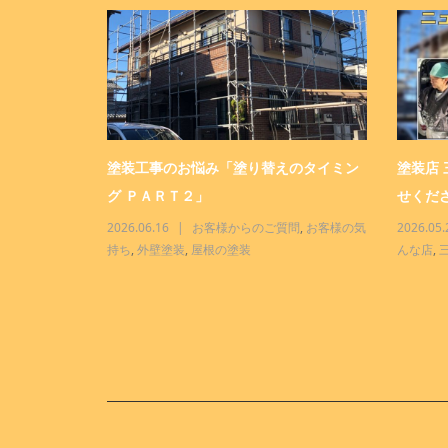
ター「おまか
塗装工事のお悩み「塗り替えのタイミン
塗装店
グ ＰＡＲＴ２」
せくださ
三商事って、こ
2026.06.16
お客様からのご質問
,
お客様の気
2026.05.
持ち
,
外壁塗装
,
屋根の塗装
んな店
,