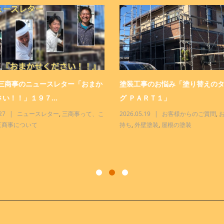
 三商事のニュースレター「おまか
塗装工事のお悩み「塗り替えの
い！！」１９７...
グ ＰＡＲＴ１」
27
ニュースレター
,
三商事って、こ
2026.05.19
お客様からのご質問
,
三商事について
持ち
,
外壁塗装
,
屋根の塗装