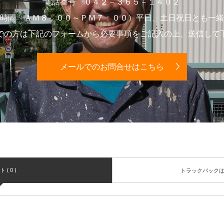
電話番号 ０４２－３６５－１４０２
時間 ＡＭ８：００～ＰＭ７：００）平日、土日祝日とも一緒
での方は下記のフォームから必要事項をご記入の上、送信して
メールでのお問合せはこちら
( 0 )
トラックバック