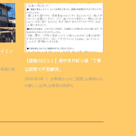
タイミン
塗装店 三
せください！
【塗装の口コミ】府中市片町Ｕ様「丁寧
な説明で不安解消」
お客様の気
2026.04.28
んな店
,
三商
2026.05.09
お客様からのご質問
,
お客様から
の嬉しいお声
,
お客様の気持ち