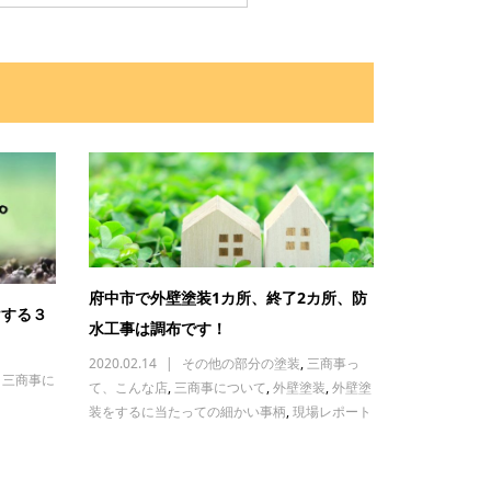
府中市で外壁塗装1カ所、終了2カ所、防
けする３
水工事は調布です！
2020.02.14
その他の部分の塗装
,
三商事っ
,
三商事に
て、こんな店
,
三商事について
,
外壁塗装
,
外壁塗
装をするに当たっての細かい事柄
,
現場レポート