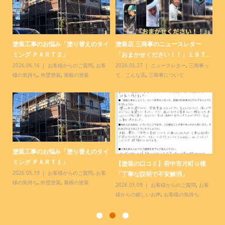
コ
塗装工事のお悩み「塗り替えのタイ
塗装店 三商事のニュースレター
塗
ミング ＰＡＲＴ２」
「おまかせください！！」１９７...
「
客
2026.06.16
お客様からのご質問
,
お客
2026.05.27
ニュースレター
,
三商事っ
20
様の気持ち
,
外壁塗装
,
屋根の塗装
て、こんな店
,
三商事について
て
塗装工事のお悩み「塗り替えのタイ
【
.
ミング ＰＡＲＴ１」
様
【塗装の口コミ】府中市片町Ｕ様
っ
2026.05.19
お客様からのご質問
,
お客
20
「丁寧な説明で不安解消」
様の気持ち
,
外壁塗装
,
屋根の塗装
お
2026.05.09
お客様からのご質問
,
お客
様からの嬉しいお声
,
お客様の気持ち