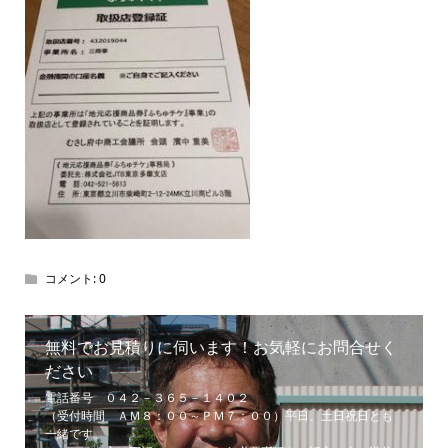
コメント:
0
無料でお見積りに伺います！お気軽にお問合せく
ださい
電話番号 ０４２－３６５－１４０２
（受付時間 ＡＭ８：００～ＰＭ７：００）平日、土日祝日とも
一緒です。