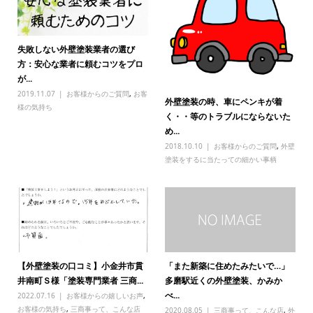
失敗しない外壁塗装業者の選び
方：安心な業者に頼むコツをプロ
が...
2019.11.07
お客様からのご質問
,
お客
外壁塗装の時、車にペンキが着
様の気持ち
く・・等のトラブルにならないた
め...
2018.10.10
お客様からのご質問
,
外壁
塗装をするに当たっての細かい事柄
【外壁塗装の口コミ】小金井市貫
「また新築に住めたみたいで…」
井南町Ｓ様「塗装専門業者 三商...
多磨駅近くの外壁塗装、かみか
べ...
2022.07.16
お客様からの嬉しいお声
,
お客様の気持ち
,
三商事って、こんな店
2020.08.05
三商事って、こんな店
,
外