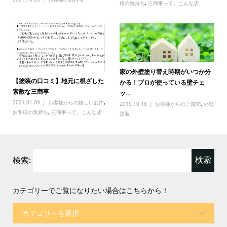
様の気持ち
,
三商事って、こんな店
家の外壁塗り替え時期がいつか分
【塗装の口コミ】地元に根ざした
かる！プロが使っている壁チェ
素敵な三商事
ッ...
2021.01.09
お客様からの嬉しいお声
,
2019.10.18
お客様からのご質問
,
外壁
お客様の気持ち
,
三商事って、こんな店
塗装
検索:
カテゴリーでご覧になりたい場合はこちらから！