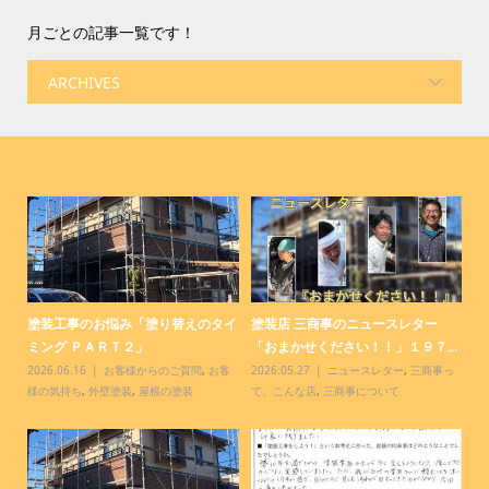
月ごとの記事一覧です！
コ
塗装工事のお悩み「塗り替えのタイ
塗装店 三商事のニュースレター
塗
ミング ＰＡＲＴ２」
「おまかせください！！」１９７...
「
客
2026.06.16
お客様からのご質問
,
お客
2026.05.27
ニュースレター
,
三商事っ
20
様の気持ち
,
外壁塗装
,
屋根の塗装
て、こんな店
,
三商事について
て