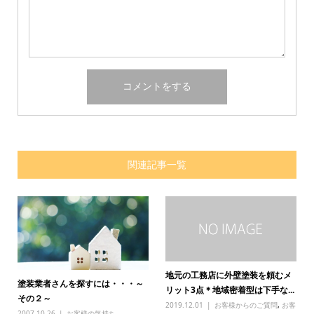
関連記事一覧
地元の工務店に外壁塗装を頼むメ
塗装業者さんを探すには・・・～
リット3点＊地域密着型は下手な...
その２～
2019.12.01
お客様からのご質問
,
お客
2007.10.26
お客様の気持ち