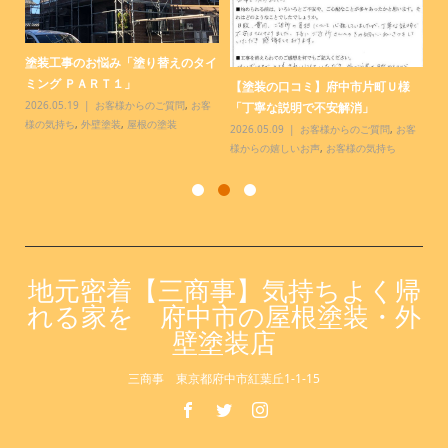
塗装工事のお悩み「塗り替えのタイ
【
.
ミング ＰＡＲＴ１」
様
【塗装の口コミ】府中市片町Ｕ様
っ
2026.05.19
お客様からのご質問
,
お客
20
「丁寧な説明で不安解消」
様の気持ち
,
外壁塗装
,
屋根の塗装
お
2026.05.09
お客様からのご質問
,
お客
様からの嬉しいお声
,
お客様の気持ち
地元密着【三商事】気持ちよく帰
れる家を 府中市の屋根塗装・外
壁塗装店
三商事 東京都府中市紅葉丘1-1-15