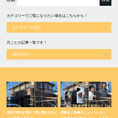
カテゴリーでご覧になりたい場合はこちらから！
月ごとの記事一覧です！
コ
塗装工事のお悩み「塗り替えのタイ
塗装店 三商事のニュースレター
塗
ミング ＰＡＲＴ２」
「おまかせください！！」１９７...
「