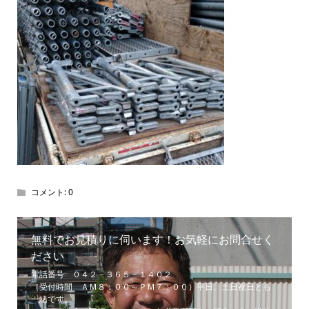
コメント:
0
無料でお見積りに伺います！お気軽にお問合せく
ださい
電話番号 ０４２－３６５－１４０２
（受付時間 ＡＭ８：００～ＰＭ７：００）平日、土日祝日とも
一緒です。