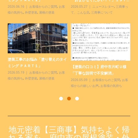
客
2026.06.16
お客様からのご質問
,
お客
2026.05.27
ニュースレター
,
三商事っ
20
様の気持ち
,
外壁塗装
,
屋根の塗装
て、こんな店
,
三商事について
て
塗装工事のお悩み「塗り替えのタイ
【
.
ミング ＰＡＲＴ１」
様
【塗装の口コミ】府中市片町Ｕ様
っ
2026.05.19
お客様からのご質問
,
お客
20
「丁寧な説明で不安解消」
様の気持ち
,
外壁塗装
,
屋根の塗装
お
2026.05.09
お客様からのご質問
,
お客
様からの嬉しいお声
,
お客様の気持ち
地元密着【三商事】気持ちよく帰
れる家を 府中市の屋根塗装・外