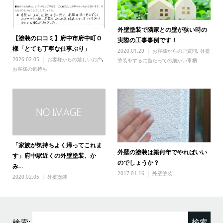
外壁塗装で隣家との壁が狭い時の
【塗装の口コミ】府中市府中町Ｏ
実際の工事事例です！
様「とても丁寧な仕事ぶり」
2020.01.29
お客様からのご質問
,
外壁
2026.02.05
お客様からの嬉しいお声
,
塗装をするに当たっての細かい事柄
お客様の気持ち
「家族が気持ちよく帰ってこれま
外壁の塗装は築何年でやればいい
す」府中駅近くの外壁塗装、か
のでしょうか？
み...
2017.01.16
外壁塗装
2020.02.05
外壁塗装
検索: