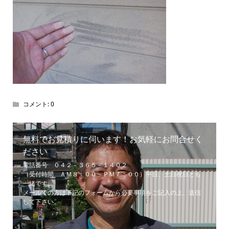
コメント:
0
無料でお見積りに伺います！お気軽にお問合せく
ださい
電話番号 ０４２－３６５－１４０２
（受付時間 ＡＭ８：００～ＰＭ７：００）平日、土日祝日とも
一緒です。
メールでの方は下記のフォームから必要事項をご記入の上、送信
して下さい。