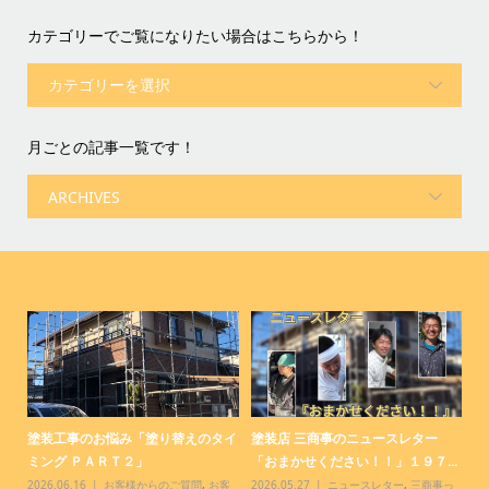
カテゴリーでご覧になりたい場合はこちらから！
月ごとの記事一覧です！
コ
塗装工事のお悩み「塗り替えのタイ
塗装店 三商事のニュースレター
塗
ミング ＰＡＲＴ２」
「おまかせください！！」１９７...
「
客
2026.06.16
お客様からのご質問
,
お客
2026.05.27
ニュースレター
,
三商事っ
20