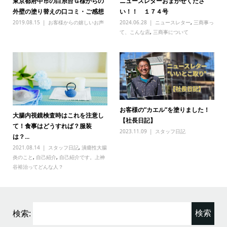
東京都府中市の白糸台Ｇ様からの
ニュースレターおまかせくださ
外壁の塗り替えの口コミ・ご感想
い！！ １７４号
2019.08.15
お客様からの嬉しいお声
2024.06.28
ニュースレター
,
三商事っ
て、こんな店
,
三商事について
お客様の”カエル”を塗りました！
大腸内視鏡検査時はこれを注意し
【社長日記】
て！食事はどうすれば？服装
2023.11.09
スタッフ日記
は？...
2021.08.14
スタッフ日記
,
潰瘍性大腸
炎のこと
,
自己紹介
,
自己紹介です。上神
谷裕治ってどんな人？
検索: