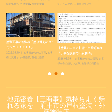
様の気持ち
,
外壁塗装
,
屋根の塗装
て、こんな店
,
三商事について
て
塗装工事のお悩み「塗り替えのタイ
【
.
ミング ＰＡＲＴ１」
様
【塗装の口コミ】府中市片町Ｕ様
っ
2026.05.19
お客様からのご質問
,
お客
20
「丁寧な説明で不安解消」
様の気持ち
,
外壁塗装
,
屋根の塗装
お
2026.05.09
お客様からのご質問
,
お客
様からの嬉しいお声
,
お客様の気持ち
地元密着【三商事】気持ちよく帰
れる家を 府中市の屋根塗装・外
壁塗装店