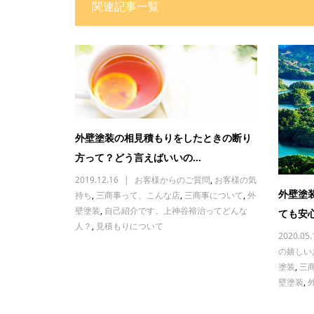
関連記事一覧
外壁塗装の相見積もりをしたときの断り
方って？どう言えばいいの...
2019.12.16
お客様からのご質問
,
お客様の気
外壁塗
持ち
,
三商事って、こんな店
,
三商事について
,
外
壁塗装
,
自己紹介です。上神谷裕治ってどんな
ても安心
人？
,
見積もりについて
2020.05.
の嬉しい
塗装
,
三
壁塗装
,