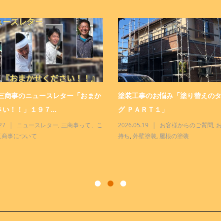
 三商事のニュースレター「おまか
塗装工事のお悩み「塗り替えの
い！！」１９７...
グ ＰＡＲＴ１」
27
ニュースレター
,
三商事って、こ
2026.05.19
お客様からのご質問
,
三商事について
持ち
,
外壁塗装
,
屋根の塗装