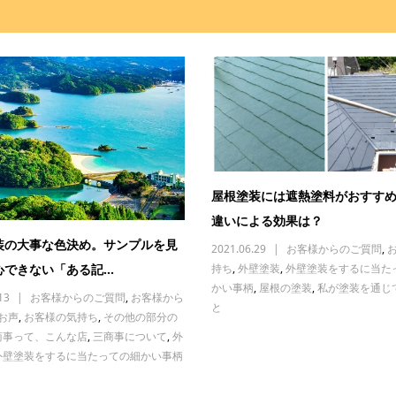
屋根塗装には遮熱塗料がおすす
違いによる効果は？
装の大事な色決め。サンプルを見
2021.06.29
お客様からのご質問
,
持ち
,
外壁塗装
,
外壁塗装をするに当た
できない「ある記...
かい事柄
,
屋根の塗装
,
私が塗装を通じ
13
お客様からのご質問
,
お客様から
と
お声
,
お客様の気持ち
,
その他の部分の
商事って、こんな店
,
三商事について
,
外
外壁塗装をするに当たっての細かい事柄