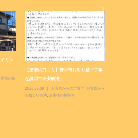
タイミン
塗装店 三
せください！
【塗装の口コミ】府中市片町Ｕ様「丁寧
な説明で不安解消」
お客様の気
2026.04.28
んな店
,
三商
2026.05.09
お客様からのご質問
,
お客様から
の嬉しいお声
,
お客様の気持ち