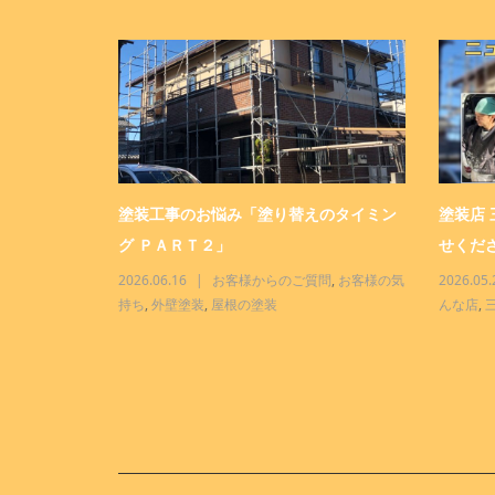
ター「おまか
塗装工事のお悩み「塗り替えのタイミン
塗装店
グ ＰＡＲＴ２」
せくださ
三商事って、こ
2026.06.16
お客様からのご質問
,
お客様の気
2026.05.
持ち
,
外壁塗装
,
屋根の塗装
んな店
,