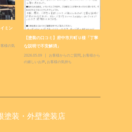
タイミン
塗装店 三
せください！
【塗装の口コミ】府中市片町Ｕ様「丁寧
な説明で不安解消」
お客様の気
2026.04.28
んな店
,
三商
2026.05.09
お客様からのご質問
,
お客様から
の嬉しいお声
,
お客様の気持ち
根塗装・外壁塗装店