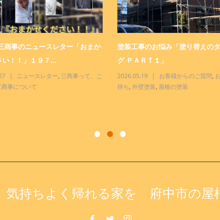
 三商事のニュースレター「おまか
塗装工事のお悩み「塗り替えの
い！！」１９７...
グ ＰＡＲＴ１」
27
ニュースレター
,
三商事って、こ
2026.05.19
お客様からのご質問
,
三商事について
持ち
,
外壁塗装
,
屋根の塗装
】気持ちよく帰れる家を 府中市の屋