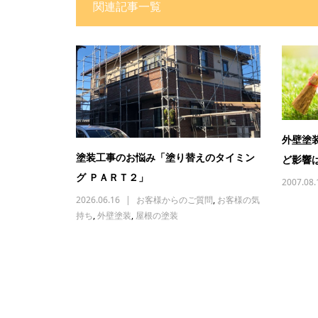
関連記事一覧
外壁塗
塗装工事のお悩み「塗り替えのタイミン
ど影響
グ ＰＡＲＴ２」
2007.08.
2026.06.16
お客様からのご質問
,
お客様の気
持ち
,
外壁塗装
,
屋根の塗装