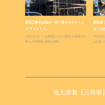
ター「おまか
塗装工事のお悩み「塗り替えのタイミン
塗装店
グ ＰＡＲＴ２」
せくださ
三商事って、こ
2026.06.16
お客様からのご質問
,
お客様の気
2026.05.
持ち
,
外壁塗装
,
屋根の塗装
んな店
,
地元密着【三商事