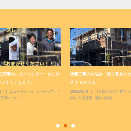
 三商事のニュースレター「おまか
塗装工事のお悩み「塗り替えの
い！！」１９７...
グ ＰＡＲＴ１」
27
ニュースレター
,
三商事って、こ
2026.05.19
お客様からのご質問
,
三商事について
持ち
,
外壁塗装
,
屋根の塗装