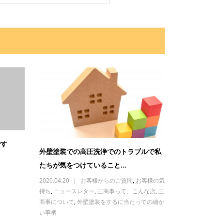
です
外壁塗装での高圧洗浄でのトラブルで私
たちが気をつけていること...
2020.04.20
お客様からのご質問
,
お客様の気
持ち
,
ニュースレター
,
三商事って、こんな店
,
三
商事について
,
外壁塗装をするに当たっての細か
い事柄