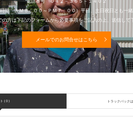
電話番号 ０４２－３６５－１４０２
時間 ＡＭ８：００～ＰＭ７：００）平日、土日祝日とも一緒
での方は下記のフォームから必要事項をご記入の上、送信して
メールでのお問合せはこちら
( 0 )
トラックバック