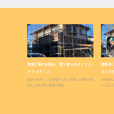
ター「おまか
塗装工事のお悩み「塗り替えのタイミン
塗装店
グ ＰＡＲＴ２」
せくださ
三商事って、こ
2026.06.16
お客様からのご質問
,
お客様の気
2026.05.
持ち
,
外壁塗装
,
屋根の塗装
んな店
,