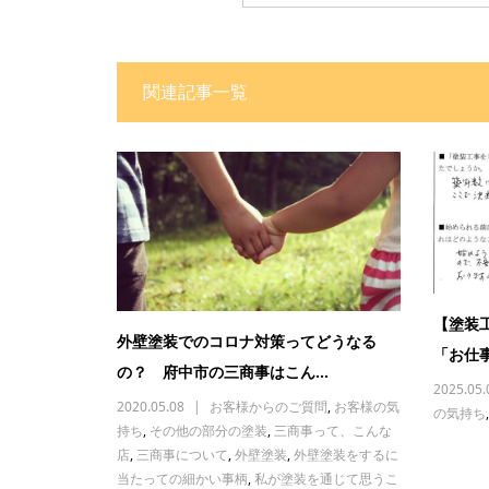
関連記事一覧
【塗装
外壁塗装でのコロナ対策ってどうなる
「お仕
の？ 府中市の三商事はこん...
2025.05.
2020.05.08
お客様からのご質問
,
お客様の気
の気持ち
持ち
,
その他の部分の塗装
,
三商事って、こんな
店
,
三商事について
,
外壁塗装
,
外壁塗装をするに
当たっての細かい事柄
,
私が塗装を通じて思うこ