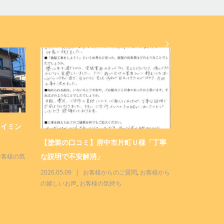
タイミン
塗装店 三
せください！
【塗装の口コミ】府中市片町Ｕ様「丁寧
な説明で不安解消」
お客様の気
2026.04.28
んな店
,
三商
2026.05.09
お客様からのご質問
,
お客様から
の嬉しいお声
,
お客様の気持ち