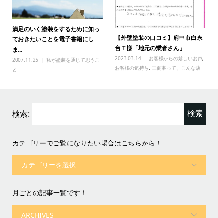
満足のいく塗装をするために知っ
【外壁塗装の口コミ】府中市白糸
ておきたいことを電子書籍にし
台Ｔ様「地元の業者さん」
ま...
2023.03.14
お客様からの嬉しいお声
,
2007.11.26
私が塗装を通じて思うこ
お客様の気持ち
,
三商事って、こんな店
と
検索:
カテゴリーでご覧になりたい場合はこちらから！
月ごとの記事一覧です！