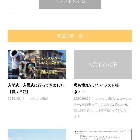
関連記事一覧
入学式、入園式に行ってきました
私も憧れていたイラスト描
【職人日記】
き・・・
2023.05.11
スタッフ日記
2020.06.30
スタッフ日記
,
ニュースレ
ター
,
三商事って、こんな店
,
自己紹介
,
自己紹介です。上神谷裕治ってどんな
人？