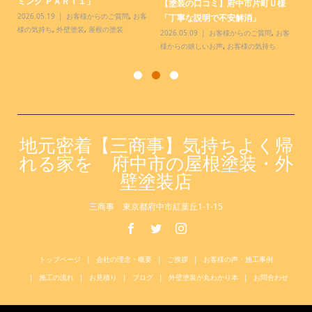
.
ミング ＰＡＲＴ１」
様
【塗装の口コミ】府中市片町Ｕ様
っ
2026.05.19
お客様からのご質問
,
お客
20
「丁寧な説明で不安解消」
様の気持ち
,
外壁塗装
,
屋根の塗装
お
2026.05.09
お客様からのご質問
,
お客
様からの嬉しいお声
,
お客様の気持ち
地元密着【三商事】気持ちよく帰
れる家を 府中市の屋根塗装・外
壁塗装店
三商事 東京都府中市紅葉丘1-1-15
トップページ
会社の理念・概要
ご挨拶
お客様の声・施工事例
施工の流れ
お見積り
ブログ
外壁塗装が丸わかり本
お問合わせ