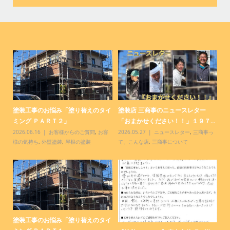
コ
塗装工事のお悩み「塗り替えのタイ
塗装店 三商事のニュースレター
塗
ミング ＰＡＲＴ２」
「おまかせください！！」１９７...
「
客
2026.06.16
お客様からのご質問
,
お客
2026.05.27
ニュースレター
,
三商事っ
20
様の気持ち
,
外壁塗装
,
屋根の塗装
て、こんな店
,
三商事について
て
塗装工事のお悩み「塗り替えのタイ
【