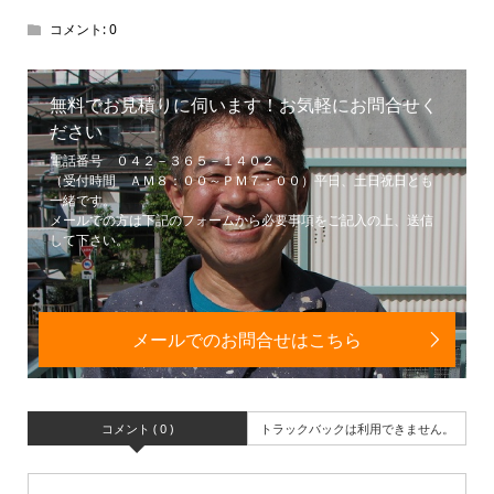
コメント:
0
無料でお見積りに伺います！お気軽にお問合せく
ださい
電話番号 ０４２－３６５－１４０２
（受付時間 ＡＭ８：００～ＰＭ７：００）平日、土日祝日とも
一緒です。
メールでの方は下記のフォームから必要事項をご記入の上、送信
して下さい。
メールでのお問合せはこちら
コメント ( 0 )
トラックバックは利用できません。