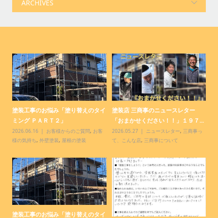
コ
塗装工事のお悩み「塗り替えのタイ
塗装店 三商事のニュースレター
塗
ミング ＰＡＲＴ２」
「おまかせください！！」１９７...
「
客
2026.06.16
お客様からのご質問
,
お客
2026.05.27
ニュースレター
,
三商事っ
20
様の気持ち
,
外壁塗装
,
屋根の塗装
て、こんな店
,
三商事について
て
塗装工事のお悩み「塗り替えのタイ
【