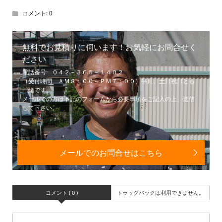
コメント:
0
無料でお見積りに伺います！お気軽にお問合せく
ださい
電話番号 ０４２－３６５－１４０２
（受付時間 ＡＭ８：００～ＰＭ７：００）平日、土日祝日とも
一緒です。
メールでの方は下記のフォームから必要事項をご記入の上、送信
して下さい。
メールでのお問合せはこちら
コメント ( 0 )
トラックバックは利用できません。