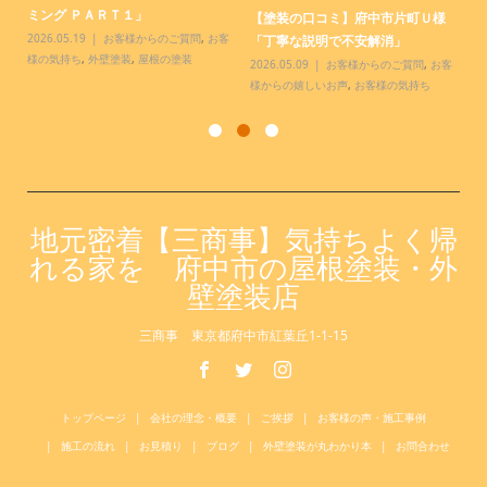
.
ミング ＰＡＲＴ１」
様
【塗装の口コミ】府中市片町Ｕ様
っ
2026.05.19
お客様からのご質問
,
お客
20
「丁寧な説明で不安解消」
様の気持ち
,
外壁塗装
,
屋根の塗装
お
2026.05.09
お客様からのご質問
,
お客
様からの嬉しいお声
,
お客様の気持ち
地元密着【三商事】気持ちよく帰
れる家を 府中市の屋根塗装・外
壁塗装店
三商事 東京都府中市紅葉丘1-1-15
トップページ
会社の理念・概要
ご挨拶
お客様の声・施工事例
施工の流れ
お見積り
ブログ
外壁塗装が丸わかり本
お問合わせ