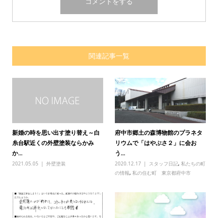
関連記事一覧
新婚の時を思い出す塗り替え～白
府中市郷土の森博物館のプラネタ
糸台駅近くの外壁塗装ならかみ
リウムで「はやぶさ２」に会お
か...
う...
2021.05.05
外壁塗装
2020.12.17
スタッフ日記
,
私たちの町
の情報
,
私の住む町 東京都府中市