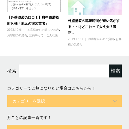
【外壁塗装の口コミ】府中市若松
外壁塗装の乾燥時間が短い気がす
町Ｋ様「地元の塗装業者」
る・・けどこれって大丈夫？適
2023.10.01
お客様からの嬉しいお声
,
正...
お客様の気持ち
,
三商事って、こんな店
2019.12.11
お客様からのご質問
,
お客
様の気持ち
検索:
カテゴリーでご覧になりたい場合はこちらから！
月ごとの記事一覧です！