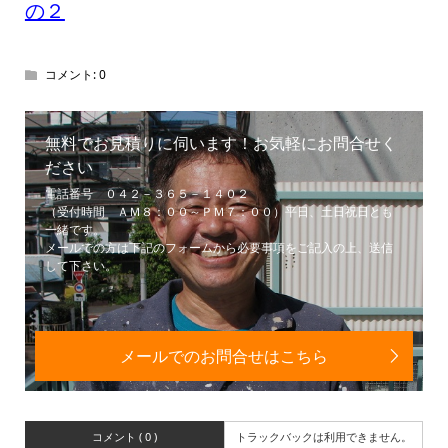
の２
コメント:
0
無料でお見積りに伺います！お気軽にお問合せく
ださい
電話番号 ０４２－３６５－１４０２
（受付時間 ＡＭ８：００～ＰＭ７：００）平日、土日祝日とも
一緒です。
メールでの方は下記のフォームから必要事項をご記入の上、送信
して下さい。
メールでのお問合せはこちら
コメント ( 0 )
トラックバックは利用できません。