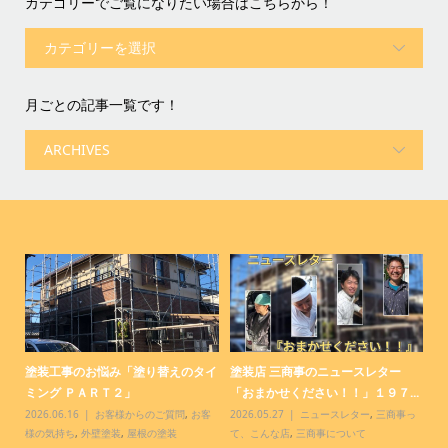
カテゴリーでご覧になりたい場合はこちらから！
月ごとの記事一覧です！
コ
塗装工事のお悩み「塗り替えのタイ
塗装店 三商事のニュースレター
塗
ミング ＰＡＲＴ２」
「おまかせください！！」１９７...
「
客
2026.06.16
お客様からのご質問
,
お客
2026.05.27
ニュースレター
,
三商事っ
20
様の気持ち
,
外壁塗装
,
屋根の塗装
て、こんな店
,
三商事について
て