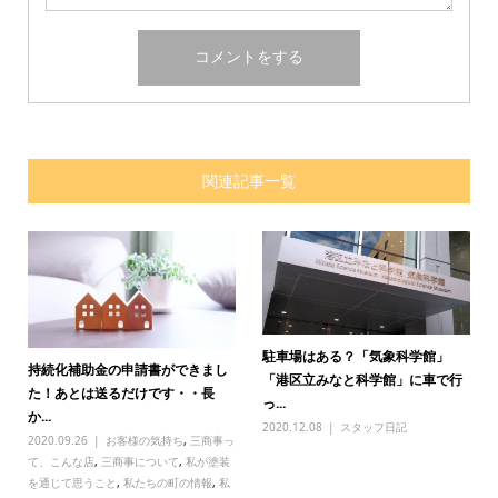
関連記事一覧
駐車場はある？「気象科学館」
持続化補助金の申請書ができまし
「港区立みなと科学館」に車で行
た！あとは送るだけです・・長
っ...
か...
2020.12.08
スタッフ日記
2020.09.26
お客様の気持ち
,
三商事っ
て、こんな店
,
三商事について
,
私が塗装
を通じて思うこと
,
私たちの町の情報
,
私