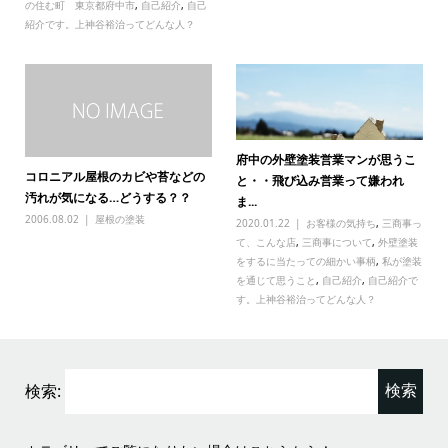
の住む町 東京都府中市
,
自己紹介
,
自己
紹介です。上神谷裕治ってどんな人？
府中の外壁塗装営業マンが思うこ
コロニアル屋根のカビや苔などの
と・・飛び込み営業って嫌われ
汚れが気になる…どうする？？
ま...
2006.08.02
屋根の塗装
2020.01.22
お客様の気持ち
,
三商事っ
て、こんな店
,
三商事について
,
外壁塗装
をするに当たっての細かい事柄
,
私が塗装
を通じて思うこと
,
自己紹介
,
自己紹介で
す。上神谷裕治ってどんな人？
検索: