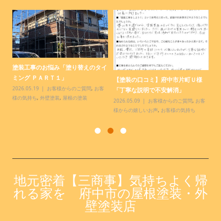
塗装工事のお悩み「塗り替えのタイ
【
.
ミング ＰＡＲＴ１」
様
【塗装の口コミ】府中市片町Ｕ様
っ
2026.05.19
お客様からのご質問
,
お客
20
「丁寧な説明で不安解消」
様の気持ち
,
外壁塗装
,
屋根の塗装
お
2026.05.09
お客様からのご質問
,
お客
様からの嬉しいお声
,
お客様の気持ち
地元密着【三商事】気持ちよく帰
れる家を 府中市の屋根塗装・外
壁塗装店