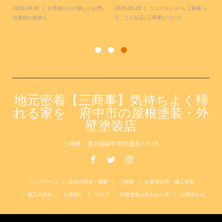
2026.04.06
お客様からの嬉しいお声
,
2026.03.28
ニュースレター
,
三商事っ
20
お客様の気持ち
て、こんな店
,
三商事について
様
客
地元密着【三商事】気持ちよく帰
れる家を 府中市の屋根塗装・外
壁塗装店
三商事 東京都府中市紅葉丘1-1-15
トップページ
会社の理念・概要
ご挨拶
お客様の声・施工事例
施工の流れ
お見積り
ブログ
外壁塗装が丸わかり本
お問合わせ