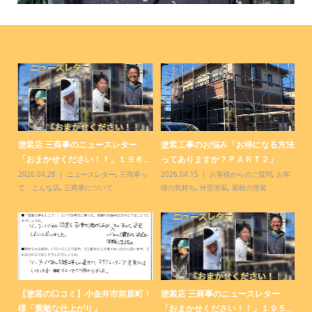
塗装店 三商事のニュースレター
塗装工事のお悩み「お得になる方法
塗
.
「おまかせください！！」１９６...
ってありますか？ＰＡＲＴ２」
９
っ
2026.04.28
ニュースレター
,
三商事っ
2026.04.15
お客様からのご質問
,
お客
20
て、こんな店
,
三商事について
様の気持ち
,
外壁塗装
,
屋根の塗装
て
【塗装の口コミ】小金井市前原町Ｉ
塗装店 三商事のニュースレター
【
様「素敵な仕上がり」
「おまかせください！！」１９５...
「
様