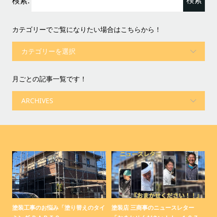
検索:
カテゴリーでご覧になりたい場合はこちらから！
月ごとの記事一覧です！
コ
塗装工事のお悩み「塗り替えのタイ
塗装店 三商事のニュースレター
塗