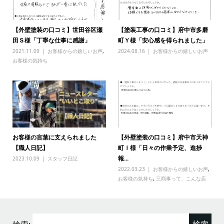
【外壁塗装の口コミ】世田谷区瀬
【塗装工事の口コミ】府中市多磨
田Ｓ様「丁寧な仕事に感謝」
町Ｙ様「安心感を得られました」
2021.11.09
お客様からの嬉しいお声
,
2024.08.16
お客様からの嬉しいお声
お客様の気持ち
お客様の言葉に支えられました
【外壁塗装の口コミ】府中市天神
【職人日記】
町Ｉ様「日々の作業予定、進捗
報...
2023.10.09
スタッフ日記
2022.03.23
お客様からの嬉しいお声
,
お客様の気持ち
,
三商事って、こんな店