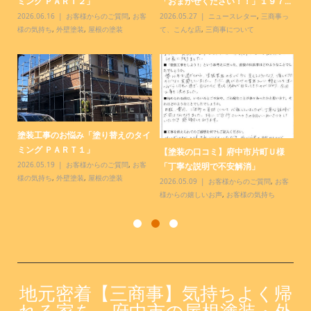
ミング ＰＡＲＴ２」
「おまかせください！！」１９７...
「
客
2026.06.16
お客様からのご質問
,
お客
2026.05.27
ニュースレター
,
三商事っ
20
様の気持ち
,
外壁塗装
,
屋根の塗装
て、こんな店
,
三商事について
て
塗装工事のお悩み「塗り替えのタイ
【
.
ミング ＰＡＲＴ１」
様
【塗装の口コミ】府中市片町Ｕ様
っ
2026.05.19
お客様からのご質問
,
お客
20
「丁寧な説明で不安解消」
様の気持ち
,
外壁塗装
,
屋根の塗装
お
2026.05.09
お客様からのご質問
,
お客
様からの嬉しいお声
,
お客様の気持ち
地元密着【三商事】気持ちよく帰