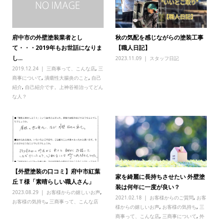
府中市の外壁塗装業者とし
秋の気配を感じながらの塗装工事
て・・・2019年もお世話になりま
【職人日記】
し...
2023.11.09
スタッフ日記
2019.12.24
三商事って、こんな店
,
三
商事について
,
潰瘍性大腸炎のこと
,
自己
紹介
,
自己紹介です。上神谷裕治ってどん
な人？
【外壁塗装の口コミ】府中市紅葉
家を綺麗に長持ちさせたい 外壁塗
丘Ｔ様「素晴らしい職人さん」
装は何年に一度が良い？
2023.08.29
お客様からの嬉しいお声
,
2021.02.18
お客様からのご質問
,
お客
お客様の気持ち
,
三商事って、こんな店
様からの嬉しいお声
,
お客様の気持ち
,
三
商事って、こんな店
,
三商事について
,
外