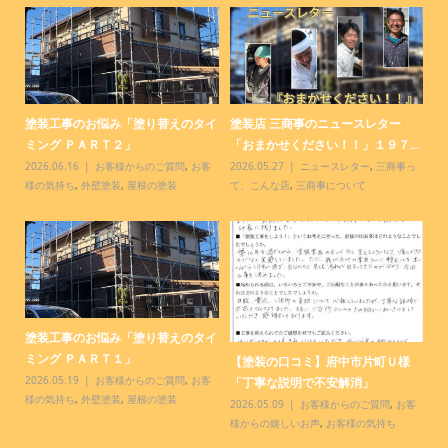
コ
塗装工事のお悩み「塗り替えのタイ
塗装店 三商事のニュースレター
塗
ミング ＰＡＲＴ２」
「おまかせください！！」１９７...
「
客
2026.06.16
お客様からのご質問
,
お客
2026.05.27
ニュースレター
,
三商事っ
20
様の気持ち
,
外壁塗装
,
屋根の塗装
て、こんな店
,
三商事について
て
塗装工事のお悩み「塗り替えのタイ
【
.
ミング ＰＡＲＴ１」
様
【塗装の口コミ】府中市片町Ｕ様
っ
2026.05.19
お客様からのご質問
,
お客
20
「丁寧な説明で不安解消」
様の気持ち
,
外壁塗装
,
屋根の塗装
お
2026.05.09
お客様からのご質問
,
お客
様からの嬉しいお声
,
お客様の気持ち