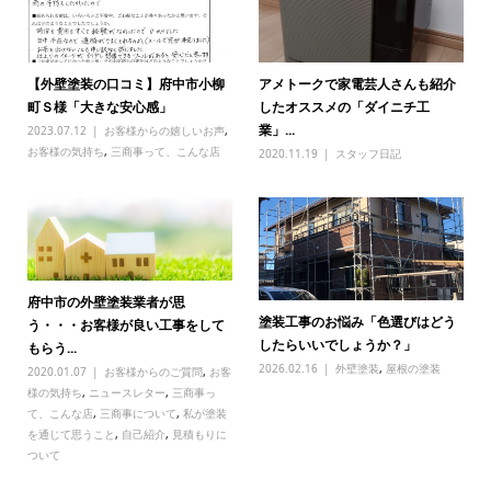
【外壁塗装の口コミ】府中市小柳
アメトークで家電芸人さんも紹介
町Ｓ様「大きな安心感」
したオススメの「ダイニチ工
業」...
2023.07.12
お客様からの嬉しいお声
,
お客様の気持ち
,
三商事って、こんな店
2020.11.19
スタッフ日記
府中市の外壁塗装業者が思
塗装工事のお悩み「色選びはどう
う・・・お客様が良い工事をして
したらいいでしょうか？」
もらう...
2026.02.16
外壁塗装
,
屋根の塗装
2020.01.07
お客様からのご質問
,
お客
様の気持ち
,
ニュースレター
,
三商事っ
て、こんな店
,
三商事について
,
私が塗装
を通じて思うこと
,
自己紹介
,
見積もりに
ついて