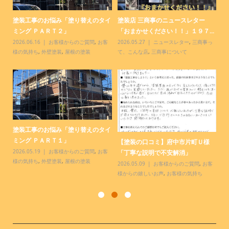
コ
塗装工事のお悩み「塗り替えのタイ
塗装店 三商事のニュースレター
塗
ミング ＰＡＲＴ２」
「おまかせください！！」１９７...
「
客
2026.06.16
お客様からのご質問
,
お客
2026.05.27
ニュースレター
,
三商事っ
20
様の気持ち
,
外壁塗装
,
屋根の塗装
て、こんな店
,
三商事について
て
塗装工事のお悩み「塗り替えのタイ
【
.
ミング ＰＡＲＴ１」
様
【塗装の口コミ】府中市片町Ｕ様
っ
2026.05.19
お客様からのご質問
,
お客
20
「丁寧な説明で不安解消」
様の気持ち
,
外壁塗装
,
屋根の塗装
お
2026.05.09
お客様からのご質問
,
お客
様からの嬉しいお声
,
お客様の気持ち