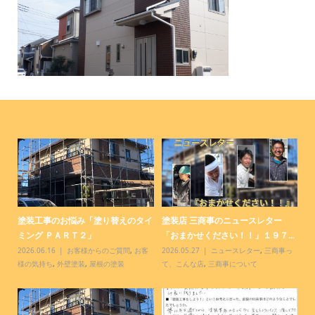
コ
塗装工事のお悩み「塗り替えのタイ
塗装店 三商事のニュースレター
塗
ミング ＰＡＲＴ２」
「おまかせください！！」１９７...
「
客
2026.06.16
お客様からのご質問
,
お客
2026.05.27
ニュースレター
,
三商事っ
20
様の気持ち
,
外壁塗装
,
屋根の塗装
て、こんな店
,
三商事について
て