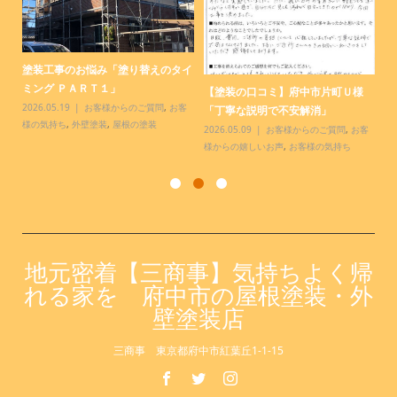
塗装工事のお悩み「塗り替えのタイ
【
.
ミング ＰＡＲＴ１」
様
【塗装の口コミ】府中市片町Ｕ様
っ
2026.05.19
お客様からのご質問
,
お客
20
「丁寧な説明で不安解消」
様の気持ち
,
外壁塗装
,
屋根の塗装
お
2026.05.09
お客様からのご質問
,
お客
様からの嬉しいお声
,
お客様の気持ち
地元密着【三商事】気持ちよく帰
れる家を 府中市の屋根塗装・外
壁塗装店
三商事 東京都府中市紅葉丘1-1-15