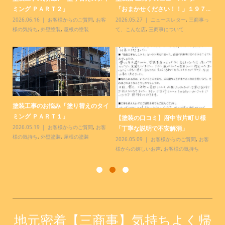
ミング ＰＡＲＴ２」
「おまかせください！！」１９７...
「
客
2026.06.16
お客様からのご質問
,
お客
2026.05.27
ニュースレター
,
三商事っ
20
様の気持ち
,
外壁塗装
,
屋根の塗装
て、こんな店
,
三商事について
て
塗装工事のお悩み「塗り替えのタイ
【
.
ミング ＰＡＲＴ１」
様
【塗装の口コミ】府中市片町Ｕ様
っ
2026.05.19
お客様からのご質問
,
お客
20
「丁寧な説明で不安解消」
様の気持ち
,
外壁塗装
,
屋根の塗装
お
2026.05.09
お客様からのご質問
,
お客
様からの嬉しいお声
,
お客様の気持ち
地元密着【三商事】気持ちよく帰