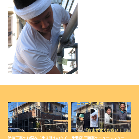
コ
塗装工事のお悩み「塗り替えのタイ
塗装店 三商事のニュースレター
塗