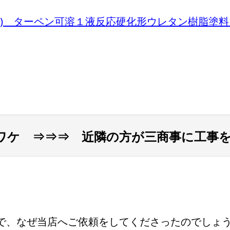
株) ターペン可溶１液反応硬化形ウレタン樹脂塗
ワケ ⇒⇒⇒ 近隣の方が三商事に工事
で、なぜ当店へご依頼をしてくださったのでしょ