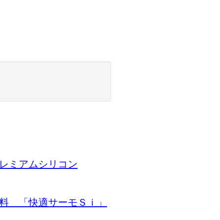
プレミアムシリコン
塗料 「快適サーモＳｉ」