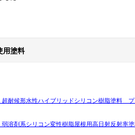
使用塗料
) 超耐候形水性ハイブリッドシリコン樹脂塗料 
) 弱溶剤系シリコン変性樹脂屋根用高日射反射率