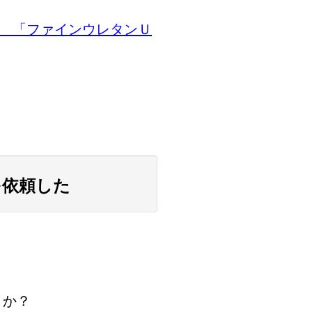
料 「ファインウレタンＵ
を依頼した
うか？