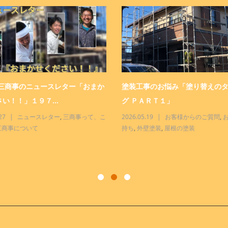
 三商事のニュースレター「おまか
塗装工事のお悩み「塗り替えの
い！！」１９７...
グ ＰＡＲＴ１」
27
ニュースレター
,
三商事って、こ
2026.05.19
お客様からのご質問
,
三商事について
持ち
,
外壁塗装
,
屋根の塗装