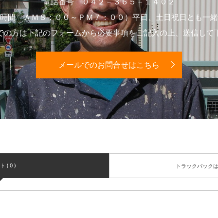
電話番号 ０４２－３６５－１４０２
時間 ＡＭ８：００～ＰＭ７：００）平日、土日祝日とも一緒
での方は下記のフォームから必要事項をご記入の上、送信して
メールでのお問合せはこちら
( 0 )
トラックバック