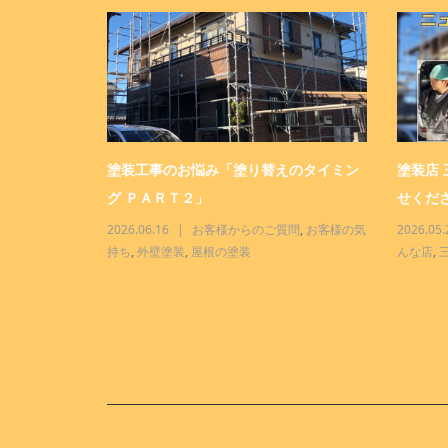
ター「おまか
塗装工事のお悩み「塗り替えのタイミン
塗装店
グ ＰＡＲＴ２」
せくださ
三商事って、こ
2026.06.16
お客様からのご質問
,
お客様の気
2026.05.
持ち
,
外壁塗装
,
屋根の塗装
んな店
,