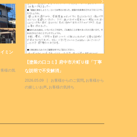
タイミン
塗装店 三
せください！
【塗装の口コミ】府中市片町Ｕ様「丁寧
な説明で不安解消」
お客様の気
2026.04.28
んな店
,
三商
2026.05.09
お客様からのご質問
,
お客様から
の嬉しいお声
,
お客様の気持ち